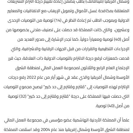
وشمال أفريقيا (مينافاتف) بطلب يتضمن إعادة تقييم درجة التزام التشريعات
المتعلقة بمكافحة غسل الأموال وتمويل الإرهاب مع الاتفاقيات والمعايير
الدولية وبموجب الطلب تم إعادة النظر في (14) توصية من التوصيات الإحدى
وعشرون، والتي كانت المملكة قد حصلت على تصنيف متدني بخصوصها من
أصل (40) توصية ومعياراً دولياً، كما تجدر الإشارة إلى صدور العديد من
الإجراءات التنظيمية والقرارات من قبل الجهات الرقابية والاشرافية، والتي
قدمت كمعززات لرفع درجة الالتزام بالتوصيات الدولية ذات العلاقة، حيث قرر
الإجتماع العام الرابع والثلاثون لمجموعة العمل المالي لمنطقة الشرق
الأوسط وشمال أفريقيا والذي عقد في شهر أيار من عام 2022 رفع درجات
الإلتزام لهذه التوصيات إلى "مُلتزم ومُلتزم إلى حد كبير" ليصبح مجموع التوصيات
التي حصلت فيها المملكة على درجة "مُلتزم ومُلتزم إلى حد كبير" (32) توصية
من أصل (40) توصية.
علماً أن المملكة الأردنية الهاشمية عضو مؤسس في مجموعة العمل المالي
لمنطقة الشرق الأوسط وشمال إفريقيا منذ عام 2004 وقد استلمت المملكة