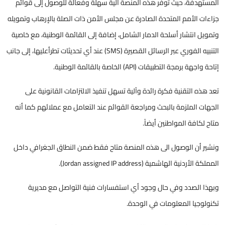
المستهدفة، حيث توفر هذه المنصة آلية سهلة وفعالة للوصول إلى قوائم
جزاءات الأمم المتحدة الصادرة عن مجلس الأمن ذات الصلة بالإرهاب وتمويله
وتمويل انتشار أسلحة الدمار الشامل، إضافة إلى القائمة الوطنية، مع خاصية
التنبيه الفوري عبر الرسائل القصيرة (SMS) عند أي تحديثات تطرأعليها، إلى جانب
إتاحة واجهة برمجة التطبيقات (API) الخاصة بالقائمة الوطنية.
تعد هذه
التقنية فكرة رائدة وآلية تسهل تنفيذ الالتزامات القانونية على
الجهات الملزمة بالبحث ومراجعة القوائم عند التعامل مع عملائهم كما أنه
متاح لكافة المواطنين أيضاً
.
ونشير أن الوصول الى هذه المنصة متاح فقط ضمن النطاق الجغرافي داخل
المملكة الأردنية الهاشمية (Jordan assigned IP address).
وبهذا الصدد وفي حال وجود أي استفسارات فنية التواصل مع مديرية
تكنولوجيا المعلومات في الوحدة.